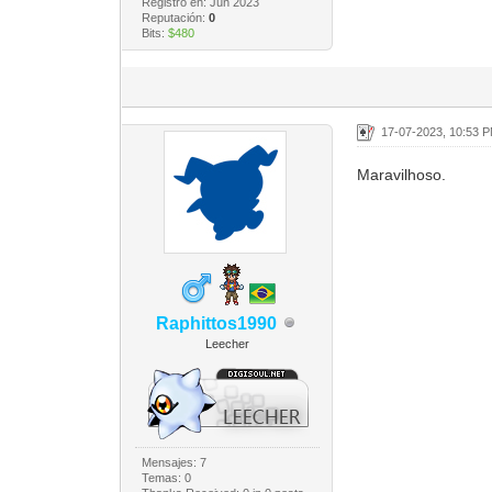
Registro en: Jun 2023
Reputación:
0
Bits:
$480
17-07-2023, 10:53 
Maravilhoso.
Raphittos1990
Leecher
Mensajes: 7
Temas: 0