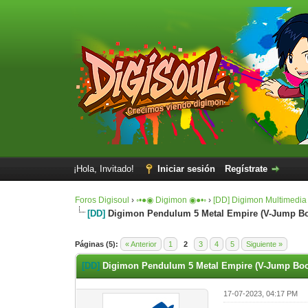
¡Hola, Invitado!
Iniciar sesión
Regístrate
Foros Digisoul
›
◦•●◉ Digimon ◉●•◦
›
[DD] Digimon Multimedia
[DD]
Digimon Pendulum 5 Metal Empire (V-Jump Boo
0 voto(s) - 0 Media
1
2
3
4
5
Páginas (5):
« Anterior
1
2
3
4
5
Siguiente »
[DD]
Digimon Pendulum 5 Metal Empire (V-Jump Book
17-07-2023, 04:17 PM