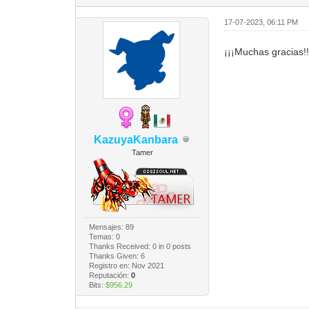
17-07-2023, 06:11 PM
¡¡¡Muchas gracias
KazuyaKanbara
Tamer
Mensajes: 89
Temas: 0
Thanks Received:
0
in 0 posts
Thanks Given: 6
Registro en: Nov 2021
Reputación:
0
Bits:
$956.29