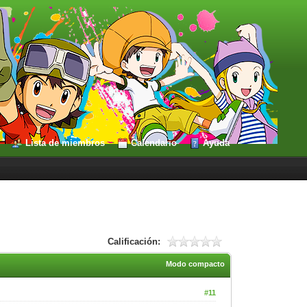
Lista de miembros
Calendario
Ayuda
Calificación:
Modo compacto
#11