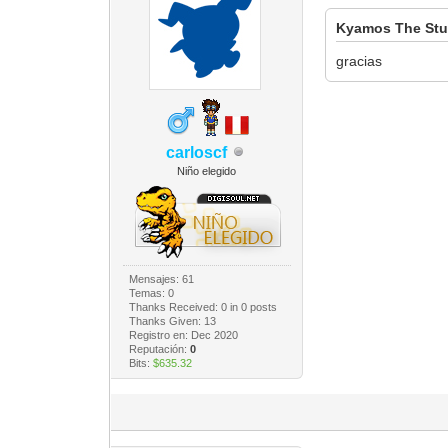
Kyamos The Stu
gracias
carloscf
Niño elegido
Mensajes: 61
Temas: 0
Thanks Received:
0
in 0 posts
Thanks Given: 13
Registro en: Dec 2020
Reputación:
0
Bits:
$635.32