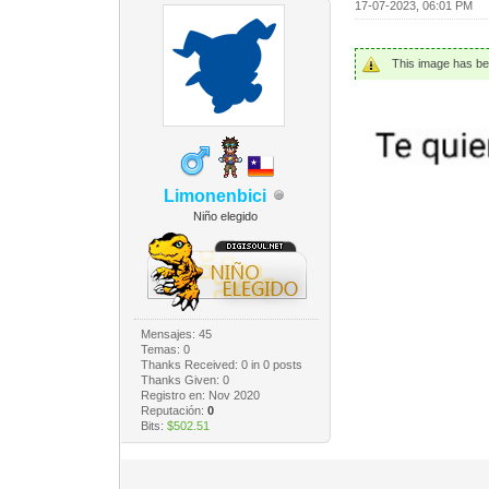
17-07-2023, 06:01 PM
This image has bee
Limonenbici
Niño elegido
Mensajes: 45
Temas: 0
Thanks Received:
0
in 0 posts
Thanks Given: 0
Registro en: Nov 2020
Reputación:
0
Bits:
$502.51