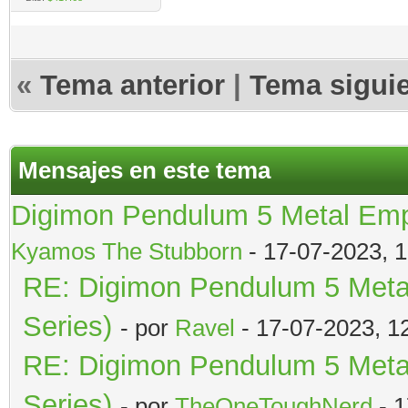
«
Tema anterior
|
Tema sigui
Mensajes en este tema
Digimon Pendulum 5 Metal Empi
Kyamos The Stubborn
- 17-07-2023, 
RE: Digimon Pendulum 5 Metal
Series)
- por
Ravel
- 17-07-2023, 1
RE: Digimon Pendulum 5 Metal
Series)
- por
TheOneToughNerd
- 1