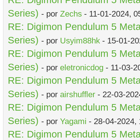
Series)
- por
Zechs
- 11-01-2024, 
RE: Digimon Pendulum 5 Metal
Series)
- por
Usyim88hk
- 15-01-20
RE: Digimon Pendulum 5 Metal
Series)
- por
eletronicdog
- 11-03-2
RE: Digimon Pendulum 5 Metal
Series)
- por
airshuffler
- 22-03-202
RE: Digimon Pendulum 5 Metal
Series)
- por
Yagami
- 28-04-2024,
RE: Digimon Pendulum 5 Metal