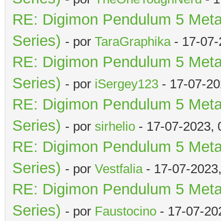
RE: Digimon Pendulum 5 Metal
Series)
- por
TaraGraphika
- 17-07-
RE: Digimon Pendulum 5 Metal
Series)
- por
iSergey123
- 17-07-20
RE: Digimon Pendulum 5 Metal
Series)
- por
sirhelio
- 17-07-2023,
RE: Digimon Pendulum 5 Metal
Series)
- por
Vestfalia
- 17-07-2023
RE: Digimon Pendulum 5 Metal
Series)
- por
Faustocino
- 17-07-20