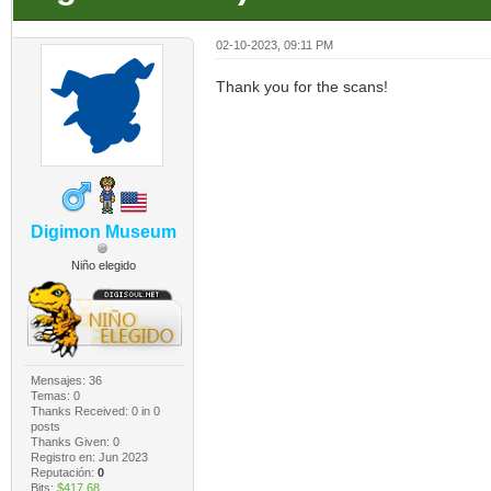
02-10-2023, 09:11 PM
Thank you for the scans!
Digimon Museum
Niño elegido
Mensajes: 36
Temas: 0
Thanks Received:
0
in 0
posts
Thanks Given: 0
Registro en: Jun 2023
Reputación:
0
Bits:
$417.68