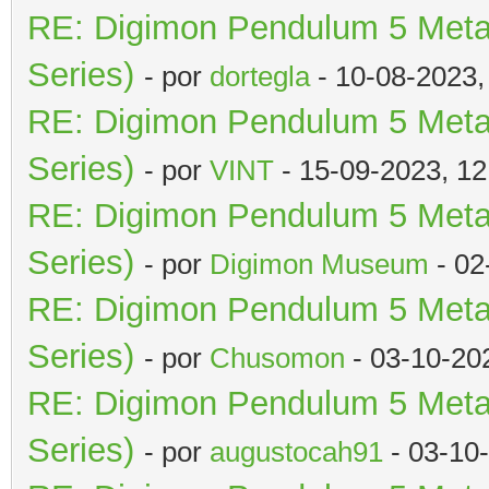
RE: Digimon Pendulum 5 Metal
Series)
- por
dortegla
- 10-08-2023,
RE: Digimon Pendulum 5 Metal
Series)
- por
VINT
- 15-09-2023, 1
RE: Digimon Pendulum 5 Metal
Series)
- por
Digimon Museum
- 02
RE: Digimon Pendulum 5 Metal
Series)
- por
Chusomon
- 03-10-20
RE: Digimon Pendulum 5 Metal
Series)
- por
augustocah91
- 03-10