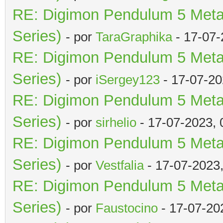
RE: Digimon Pendulum 5 Metal
Series)
- por
TaraGraphika
- 17-07-
RE: Digimon Pendulum 5 Metal
Series)
- por
iSergey123
- 17-07-20
RE: Digimon Pendulum 5 Metal
Series)
- por
sirhelio
- 17-07-2023,
RE: Digimon Pendulum 5 Metal
Series)
- por
Vestfalia
- 17-07-2023
RE: Digimon Pendulum 5 Metal
Series)
- por
Faustocino
- 17-07-20