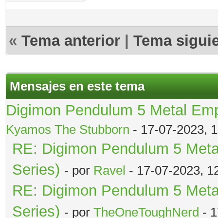
«
Tema anterior
|
Tema sigui
Mensajes en este tema
Digimon Pendulum 5 Metal Empi
Kyamos The Stubborn
- 17-07-2023, 
RE: Digimon Pendulum 5 Metal
Series)
- por
Ravel
- 17-07-2023, 1
RE: Digimon Pendulum 5 Metal
Series)
- por
TheOneToughNerd
- 1