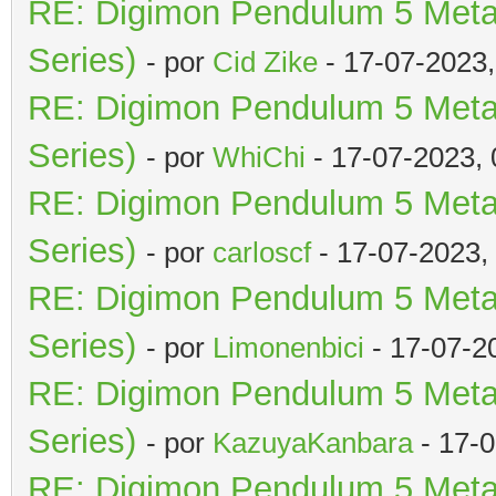
RE: Digimon Pendulum 5 Metal
Series)
- por
Cid Zike
- 17-07-2023
RE: Digimon Pendulum 5 Metal
Series)
- por
WhiChi
- 17-07-2023,
RE: Digimon Pendulum 5 Metal
Series)
- por
carloscf
- 17-07-2023,
RE: Digimon Pendulum 5 Metal
Series)
- por
Limonenbici
- 17-07-2
RE: Digimon Pendulum 5 Metal
Series)
- por
KazuyaKanbara
- 17-0
RE: Digimon Pendulum 5 Metal