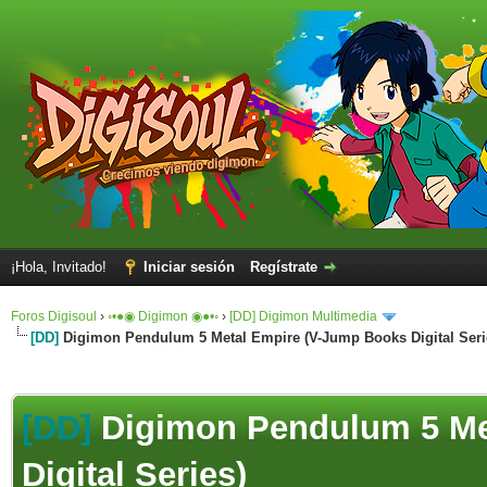
¡Hola, Invitado!
Iniciar sesión
Regístrate
Foros Digisoul
›
◦•●◉ Digimon ◉●•◦
›
[DD] Digimon Multimedia
[DD]
Digimon Pendulum 5 Metal Empire (V-Jump Books Digital Seri
[DD]
Digimon Pendulum 5 Me
Digital Series)