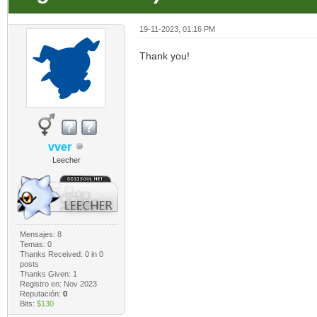
19-11-2023, 01:16 PM
Thank you!
vver
Leecher
Mensajes: 8
Temas: 0
Thanks Received:
0
in 0
posts
Thanks Given: 1
Registro en: Nov 2023
Reputación:
0
Bits:
$130