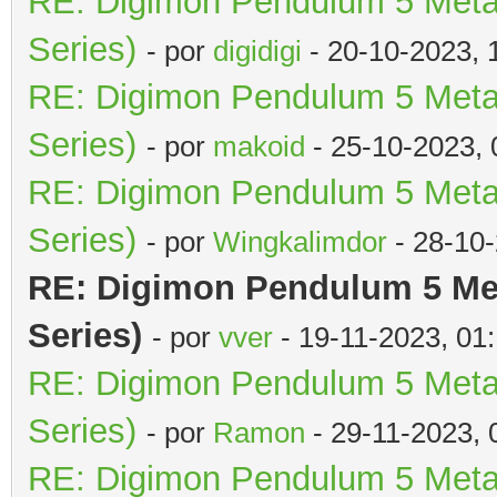
RE: Digimon Pendulum 5 Metal
Series)
- por
digidigi
- 20-10-2023, 
RE: Digimon Pendulum 5 Metal
Series)
- por
makoid
- 25-10-2023,
RE: Digimon Pendulum 5 Metal
Series)
- por
Wingkalimdor
- 28-10
RE: Digimon Pendulum 5 Met
Series)
- por
vver
- 19-11-2023, 01
RE: Digimon Pendulum 5 Metal
Series)
- por
Ramon
- 29-11-2023,
RE: Digimon Pendulum 5 Metal