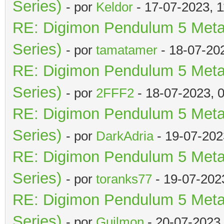
Series)
- por
Keldor
- 17-07-2023, 
RE: Digimon Pendulum 5 Metal
Series)
- por
tamatamer
- 18-07-20
RE: Digimon Pendulum 5 Metal
Series)
- por
2FFF2
- 18-07-2023, 
RE: Digimon Pendulum 5 Metal
Series)
- por
DarkAdria
- 19-07-202
RE: Digimon Pendulum 5 Metal
Series)
- por
toranks77
- 19-07-202
RE: Digimon Pendulum 5 Metal
Series)
- por
Guilmon
- 20-07-2023