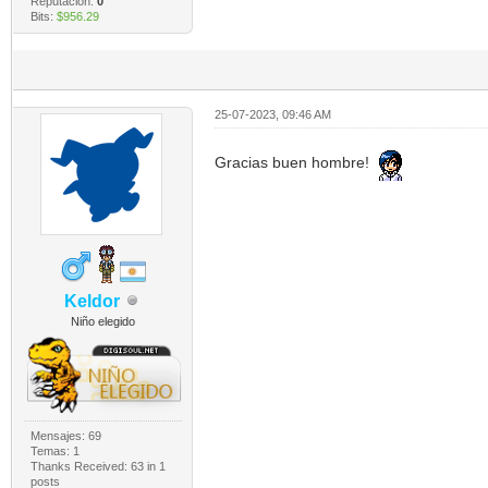
Reputación:
0
Bits:
$956.29
25-07-2023, 09:46 AM
Gracias buen hombre!
Keldor
Niño elegido
Mensajes: 69
Temas: 1
Thanks Received:
63
in 1
posts