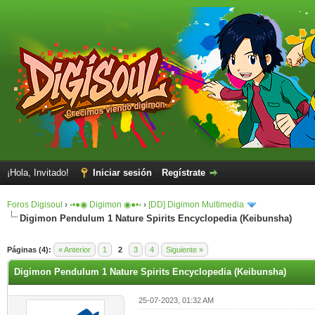
¡Hola, Invitado!
Iniciar sesión
Regístrate
Foros Digisoul
›
◦•●◉ Digimon ◉●•◦
›
[DD] Digimon Multimedia
Digimon Pendulum 1 Nature Spirits Encyclopedia (Keibunsha)
Páginas (4):
« Anterior
1
2
3
4
Siguiente »
Digimon Pendulum 1 Nature Spirits Encyclopedia (Keibunsha)
25-07-2023, 01:32 AM