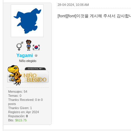
28-04-2024, 10:06 AM
[font][font]이것을 게시해 주셔서 감사합니다![
Yagami
Niño elegido
Mensajes: 54
Temas: 0
Thanks Received:
0
in 0
posts
Thanks Given: 1
Registro en: Apr 2024
Reputación:
0
Bits:
$615.75