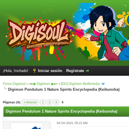
¡Hola, Invitado!
Iniciar sesión
Regístrate
Foros Digisoul
›
◦•●◉ Digimon ◉●•◦
›
[DD] Digimon Multimedia
Digimon Pendulum 1 Nature Spirits Encyclopedia (Keibunsha)
Páginas (4):
« Anterior
1
2
3
4
Digimon Pendulum 1 Nature Spirits Encyclopedia (Keibunsha)
04-04-2024, 05:21 AM