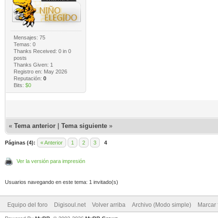
Mensajes: 75
Temas: 0
Thanks Received:
0
in 0
posts
Thanks Given: 1
Registro en: May 2026
Reputación:
0
Bits:
$0
«
Tema anterior
|
Tema siguiente
»
Páginas (4):
« Anterior
1
2
3
4
Ver la versión para impresión
Usuarios navegando en este tema: 1 invitado(s)
Equipo del foro
Digisoul.net
Volver arriba
Archivo (Modo simple)
Marcar 