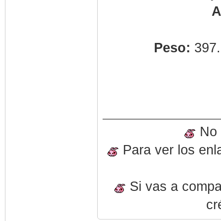
A
Peso:
397.
No o
Para ver los enl
Si vas a compart
cr