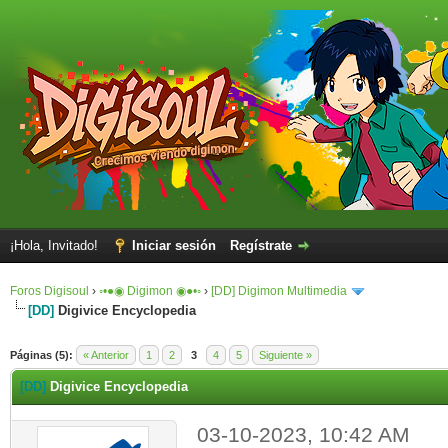
¡Hola, Invitado!
Iniciar sesión
Regístrate
Foros Digisoul
›
◦•●◉ Digimon ◉●•◦
›
[DD] Digimon Multimedia
[DD]
Digivice Encyclopedia
Páginas (5):
« Anterior
1
2
3
4
5
Siguiente »
[DD]
Digivice Encyclopedia
03-10-2023, 10:42 AM