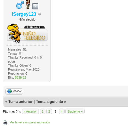
iSergey123
Niño elegido
Mensajes: 51
Temas: 0
Thanks Received:
0
in 0
posts
Thanks Given: 0
Registro en: May 2020
Reputación:
0
Bits:
$539.82
WWW
«
Tema anterior
|
Tema siguiente
»
Páginas (4):
« Anterior
1
2
3
4
Siguiente »
Ver la versión para impresión