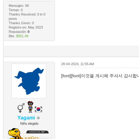
Mensajes: 90
Temas: 0
Thanks Received:
0
in 0
posts
Thanks Given: 0
Registro en: May 2023
Reputación:
0
Bits:
$951.49
28-04-2024, 11:55 AM
[font][font]이것을 게시해 주셔서 감사합니다![
Yagami
Niño elegido