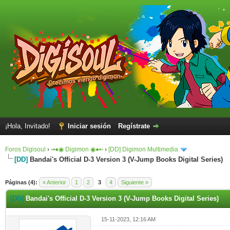
¡Hola, Invitado!
Iniciar sesión
Regístrate
Foros Digisoul
›
◦•●◉ Digimon ◉●•◦
›
[DD] Digimon Multimedia
[DD]
Bandai's Official D-3 Version 3 (V-Jump Books Digital Series)
Páginas (4):
« Anterior
1
2
3
4
Siguiente »
[DD]
Bandai's Official D-3 Version 3 (V-Jump Books Digital Series)
15-11-2023, 12:16 AM