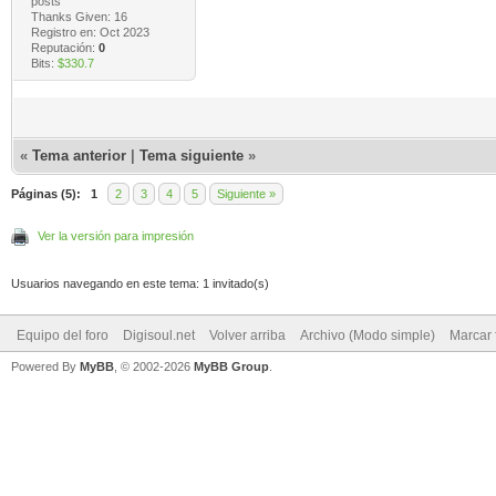
posts
Thanks Given: 16
Registro en: Oct 2023
Reputación:
0
Bits:
$330.7
«
Tema anterior
|
Tema siguiente
»
Páginas (5):
1
2
3
4
5
Siguiente »
Ver la versión para impresión
Usuarios navegando en este tema: 1 invitado(s)
Equipo del foro
Digisoul.net
Volver arriba
Archivo (Modo simple)
Marcar 
Powered By
MyBB
, © 2002-2026
MyBB Group
.