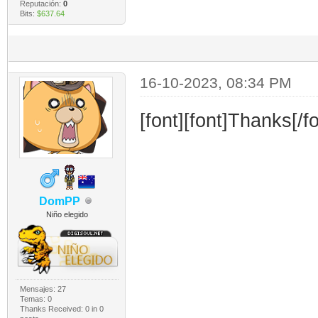
Reputación:
0
Bits:
$637.64
16-10-2023, 08:34 PM
[font][font]Thanks[/fo
DomPP
Niño elegido
Mensajes: 27
Temas: 0
Thanks Received:
0
in 0