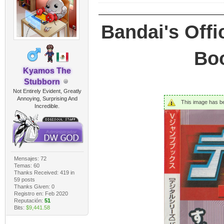
Bandai's Offi
Boo
Kyamos The
Stubborn
Not Entirely Evident, Greatly
Annoying, Surprising And
This image has bee
Incredible.
Mensajes: 72
Temas: 60
Thanks Received:
419
in
59 posts
Thanks Given: 0
Registro en: Feb 2020
Reputación:
51
Bits:
$9,441.58