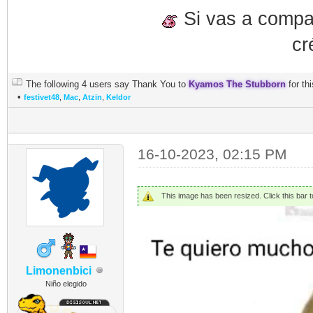
Si vas a compart
cr
The following 4 users say Thank You to
Kyamos The Stubborn
for thi
•
festivet48
,
Mac
,
Atzin
,
Keldor
16-10-2023, 02:15 PM
This image has been resized. Click this bar to
Limonenbici
Niño elegido