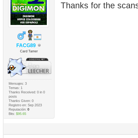
Thanks for the scans
FACG89
Card Tamer
Mensajes: 3
Temas: 1
Thanks Received:
0
in 0
posts
Thanks Given: 0
Registro en: Sep 2023
Reputación:
0
Bits:
$95.65