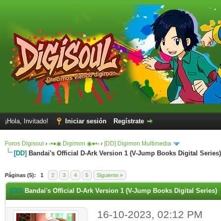
¡Hola, Invitado!
Iniciar sesión
Regístrate
Foros Digisoul
›
◦•●◉ Digimon ◉●•◦
›
[DD] Digimon Multimedia
[DD]
Bandai's Official D-Ark Version 1 (V-Jump Books Digital Series)
Páginas (5):
1
2
3
4
5
Siguiente »
[DD]
Bandai's Official D-Ark Version 1 (V-Jump Books Digital Series)
16-10-2023, 02:12 PM