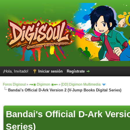
¡Hola, Invitado!
Iniciar sesión
Regístrate
Foros Digisoul
›
◦•●◉ Digimon ◉●•◦
›
[DD] Digimon Multimedia
Bandai's Official D-Ark Version 2 (V-Jump Books Digital Series)
Bandai's Official D-Ark Vers
Series)