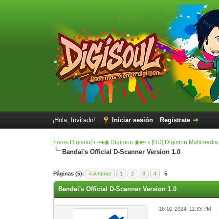
¡Hola, Invitado!
Iniciar sesión
Regístrate
Foros Digisoul
›
◦•●◉ Digimon ◉●•◦
›
[DD] Digimon Multimedia
Bandai's Official D-Scanner Version 1.0
0 voto(s) - 0 Media
1
2
3
4
5
Páginas (5):
« Anterior
1
2
3
4
5
Bandai's Official D-Scanner Version 1.0
16-02-2024, 11:33 PM