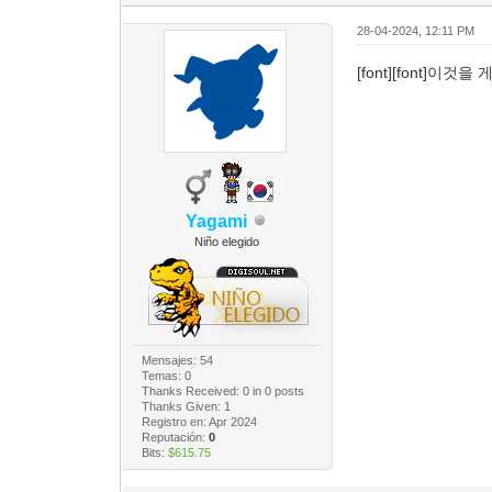
28-04-2024, 12:11 PM
[font][font]이것을
Yagami
Niño elegido
Mensajes: 54
Temas: 0
Thanks Received:
0
in 0 posts
Thanks Given: 1
Registro en: Apr 2024
Reputación:
0
Bits:
$615.75