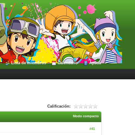
Lista de miembros
Calendario
Ayuda
Calificación:
Modo compacto
#41