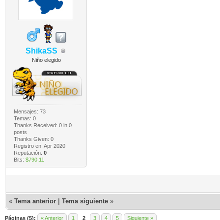
ShikaSS
Niño elegido
Mensajes: 73
Temas: 0
Thanks Received:
0
in 0
posts
Thanks Given: 0
Registro en: Apr 2020
Reputación:
0
Bits:
$790.11
«
Tema anterior
|
Tema siguiente
»
Páginas (5):
« Anterior
1
2
3
4
5
Siguiente »