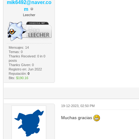
mik6492@naver.co
m
Leecher
Mensajes: 14
Temas: 0
Thanks Received:
0
in 0
posts
Thanks Given: 0
Registro en: Jun 2022
Reputación:
0
Bits:
$190.16
19-12-2023, 02:50 PM
Muchas gracias