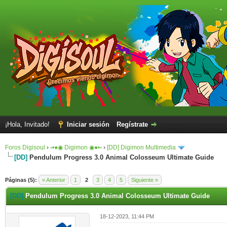
¡Hola, Invitado!
Iniciar sesión
Regístrate
Foros Digisoul
›
◦•●◉ Digimon ◉●•◦
›
[DD] Digimon Multimedia
[DD]
Pendulum Progress 3.0 Animal Colosseum Ultimate Guide
Páginas (5):
« Anterior
1
2
3
4
5
Siguiente »
[DD]
Pendulum Progress 3.0 Animal Colosseum Ultimate Guide
18-12-2023, 11:44 PM