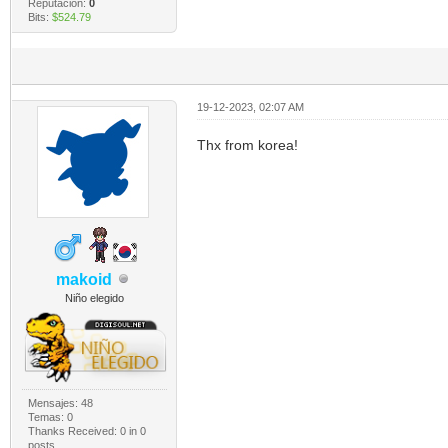
Reputación:
0
Bits:
$524.79
19-12-2023, 02:07 AM
Thx from korea!
makoid
Niño elegido
Mensajes: 48
Temas: 0
Thanks Received:
0
in 0
posts