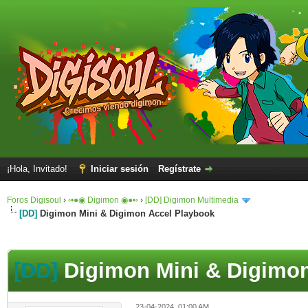
¡Hola, Invitado!
Iniciar sesión
Regístrate
Foros Digisoul
›
◦•●◉ Digimon ◉●•◦
›
[DD] Digimon Multimedia
[DD]
Digimon Mini & Digimon Accel Playbook
[DD]
Digimon Mini & Digimon
23-04-2024, 01:00 AM