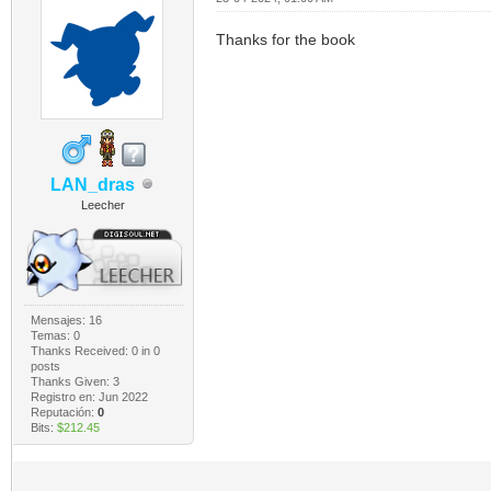
Thanks for the book
LAN_dras
Leecher
Mensajes: 16
Temas: 0
Thanks Received:
0
in 0
posts
Thanks Given: 3
Registro en: Jun 2022
Reputación:
0
Bits:
$212.45