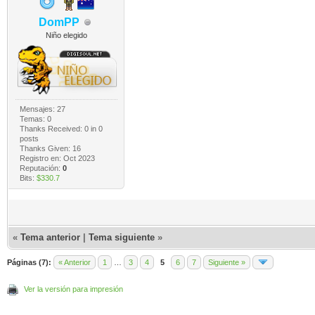
DomPP
Niño elegido
Mensajes: 27
Temas: 0
Thanks Received:
0
in 0
posts
Thanks Given: 16
Registro en: Oct 2023
Reputación:
0
Bits:
$330.7
«
Tema anterior
|
Tema siguiente
»
Páginas (7):
« Anterior
1
…
3
4
5
6
7
Siguiente »
Ver la versión para impresión