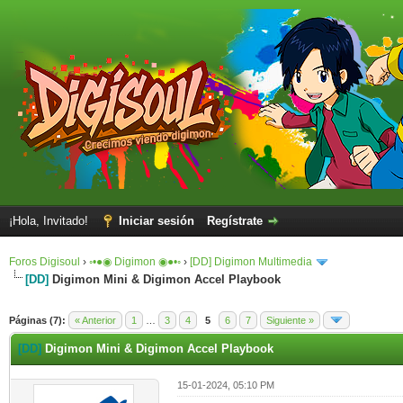
¡Hola, Invitado!
Iniciar sesión
Regístrate
Foros Digisoul
›
◦•●◉ Digimon ◉●•◦
›
[DD] Digimon Multimedia
[DD]
Digimon Mini & Digimon Accel Playbook
Páginas (7):
« Anterior
1
…
3
4
5
6
7
Siguiente »
[DD]
Digimon Mini & Digimon Accel Playbook
15-01-2024, 05:10 PM