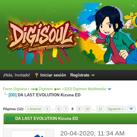
¡Hola, Invitado!
Iniciar sesión
Regístrate
Foros Digisoul
›
◦•●◉ Digimon ◉●•◦
›
[DD] Digimon Multimedia
[DD]
DA LAST EVOLUTION Kizuna ED
Páginas (12):
« Anterior
1
…
6
7
8
9
10
…
12
Siguiente »
[DD]
DA LAST EVOLUTION Kizuna ED
20-04-2020, 11:34 AM