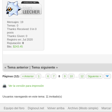
Mensajes: 19
Temas: 0
Thanks Received:
0
in 0
posts
Thanks Given: 0
Registro en: Jul 2020
Reputación:
0
Bits:
$243.45
«
Tema anterior
|
Tema siguiente
»
Páginas (12):
« Anterior
1
…
6
7
8
9
10
…
12
Siguiente »
Ver la versión para impresión
Usuarios navegando en este tema: 11 invitado(s)
Equipo del foro
Digisoul.net
Volver arriba
Archivo (Modo simple)
Marcar 