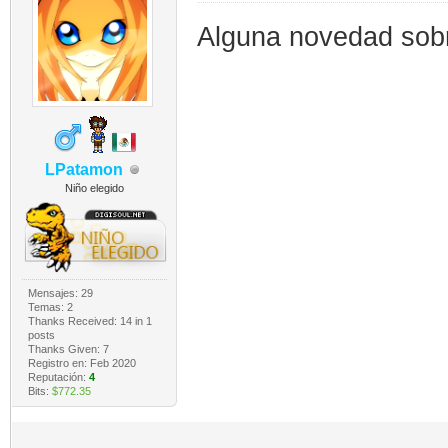
Alguna novedad sobr
LPatamon
Niño elegido
Mensajes: 29
Temas: 2
Thanks Received:
14
in 1
posts
Thanks Given: 7
Registro en: Feb 2020
Reputación:
4
Bits:
$772.35