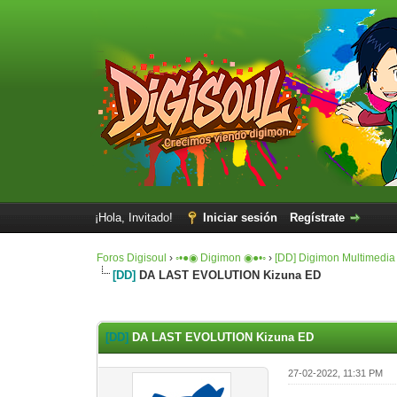
¡Hola, Invitado!
Iniciar sesión
Regístrate
Foros Digisoul
›
◦•●◉ Digimon ◉●•◦
›
[DD] Digimon Multimedia
[DD]
DA LAST EVOLUTION Kizuna ED
2 voto(s) - 4 Media
1
2
3
4
5
[DD]
DA LAST EVOLUTION Kizuna ED
27-02-2022, 11:31 PM