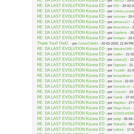
RE: DA LAST EVOLUTION Kizuna ED
- por
Tach22
- 20-0
RE: DA LAST EVOLUTION Kizuna ED
- por
DIO
- 20-02-2
RE: DA LAST EVOLUTION Kizuna ED
- por
Leticia.Lozad
RE: DA LAST EVOLUTION Kizuna ED
- por
zeroraw
- 20-
RE: DA LAST EVOLUTION Kizuna ED
- por
jalmanza17
- 
RE: DA LAST EVOLUTION Kizuna ED
- por
AlvaroArce
- 
RE: DA LAST EVOLUTION Kizuna ED
- por
GabAiros
- 20
RE: DA LAST EVOLUTION Kizuna ED
- por
fontaper
- 20-
Thank You!! OwO.
- por
CarlosChibi51
- 20-02-2020, 11:34 PM
RE: DA LAST EVOLUTION Kizuna ED
- por
daisuke1999
-
RE: DA LAST EVOLUTION Kizuna ED
- por
caidev
- 21-0
RE: DA LAST EVOLUTION Kizuna ED
- por
subaru22
- 21
RE: DA LAST EVOLUTION Kizuna ED
- por
Digistark
- 21
RE: DA LAST EVOLUTION Kizuna ED
- por
Txza96
- 21-
RE: DA LAST EVOLUTION Kizuna ED
- por
beowolfmon
-
RE: DA LAST EVOLUTION Kizuna ED
- por
David
- 22-02
RE: DA LAST EVOLUTION Kizuna ED
- por
Gerardo ch
- 
RE: DA LAST EVOLUTION Kizuna ED
- por
Crossfor
- 23
RE: DA LAST EVOLUTION Kizuna ED
- por
Gianik
- 27-0
RE: DA LAST EVOLUTION Kizuna ED
- por
Majokko
- 27-
RE: DA LAST EVOLUTION Kizuna ED
- por
Diego Dusk
- 
RE: DA LAST EVOLUTION Kizuna ED
- por
GODDUKEM
RE: DA LAST EVOLUTION Kizuna ED
- por
ptdigi
- 05-04-
RE: DA LAST EVOLUTION Kizuna ED
- por
ShikaSS
- 08-
RE: DA LAST EVOLUTION Kizuna ED
- por
kellnick
- 17-0