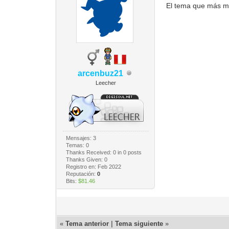
El tema que más me
arcenbuz21
Leecher
Mensajes: 3
Temas: 0
Thanks Received:
0
in 0 posts
Thanks Given: 0
Registro en: Feb 2022
Reputación:
0
Bits:
$81.46
«
Tema anterior
|
Tema siguiente
»