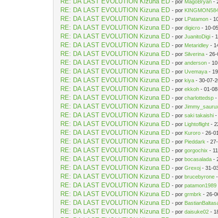
RE: DA LAST EVOLUTION Kizuna ED
- por
MagoBryan
- 
RE: DA LAST EVOLUTION Kizuna ED
- por
KINGMON584
RE: DA LAST EVOLUTION Kizuna ED
- por
LPatamon
- 1
RE: DA LAST EVOLUTION Kizuna ED
- por
digicro
- 10-0
RE: DA LAST EVOLUTION Kizuna ED
- por
JuanitoDigi
- 
RE: DA LAST EVOLUTION Kizuna ED
- por
Metaridley
- 1
RE: DA LAST EVOLUTION Kizuna ED
- por
Silverina
- 26-
RE: DA LAST EVOLUTION Kizuna ED
- por
anderson
- 10
RE: DA LAST EVOLUTION Kizuna ED
- por
Uvemaya
- 19
RE: DA LAST EVOLUTION Kizuna ED
- por
kiya
- 30-07-2
RE: DA LAST EVOLUTION Kizuna ED
- por
ekkoh
- 01-08
RE: DA LAST EVOLUTION Kizuna ED
- por
charlottedsp
-
RE: DA LAST EVOLUTION Kizuna ED
- por
Jimmy_sauru
RE: DA LAST EVOLUTION Kizuna ED
- por
saki takaishi
-
RE: DA LAST EVOLUTION Kizuna ED
- por
Lightoflight
- 2
RE: DA LAST EVOLUTION Kizuna ED
- por
Kuroro
- 26-0
RE: DA LAST EVOLUTION Kizuna ED
- por
Pieddark
- 27
RE: DA LAST EVOLUTION Kizuna ED
- por
gorgochix
- 1
RE: DA LAST EVOLUTION Kizuna ED
- por
bocasalada
- 
RE: DA LAST EVOLUTION Kizuna ED
- por
Grexoj
- 31-0
RE: DA LAST EVOLUTION Kizuna ED
- por
brucebyrone
-
RE: DA LAST EVOLUTION Kizuna ED
- por
patamon1989
RE: DA LAST EVOLUTION Kizuna ED
- por
grmbrk
- 26-0
RE: DA LAST EVOLUTION Kizuna ED
- por
BastianBalta
RE: DA LAST EVOLUTION Kizuna ED
- por
daisuke02
- 1