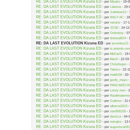
RE: DA LAST EVOLUTION Kizuna ED
- por
Miyako
- 19-0
RE: DA LAST EVOLUTION Kizuna ED
- por
Ldamus
- 29-
RE: DA LAST EVOLUTION Kizuna ED
- por
Jrainbow12
- 
RE: DA LAST EVOLUTION Kizuna ED
- por
IINGY AC
- 18
RE: DA LAST EVOLUTION Kizuna ED
- por
nananz
- 17-1
RE: DA LAST EVOLUTION Kizuna ED
- por
JOSE
- 24-12
RE: DA LAST EVOLUTION Kizuna ED
- por
Onionboy
- 07
RE: DA LAST EVOLUTION Kizuna ED
- por
dotowal524
- 
RE: DA LAST EVOLUTION Kizuna ED
- por
arcenbuz21
RE: DA LAST EVOLUTION Kizuna ED
- por
ts.antonio.c
RE: DA LAST EVOLUTION Kizuna ED
- por
AlbGarD
- 19-
RE: DA LAST EVOLUTION Kizuna ED
- por
AlanS
- 22-03
RE: DA LAST EVOLUTION Kizuna ED
- por
Christhoper
- 
RE: DA LAST EVOLUTION Kizuna ED
- por
Takeru
- 22-1
RE: DA LAST EVOLUTION Kizuna ED
- por
matifv08
- 20-
RE: DA LAST EVOLUTION Kizuna ED
- por
goofy_mayo
-
RE: DA LAST EVOLUTION Kizuna ED
- por
PANCAKECH
RE: DA LAST EVOLUTION Kizuna ED
- por
Lonny nwn
- 
RE: DA LAST EVOLUTION Kizuna ED
- por
Raultimatemo
RE: DA LAST EVOLUTION Kizuna ED
- por
Guilmon
- 21-
RE: DA LAST EVOLUTION Kizuna ED
- por
ulkiorra2023
-
RE: DA LAST EVOLUTION Kizuna ED
- por
star800105
- 
RE: DA LAST EVOLUTION Kizuna ED
- por
davizca
- 04-
RE: DA LAST EVOLUTION Kizuna ED
- por
nekojinz
- 13-
RE: DA LAST EVOLUTION Kizuna ED
- por
augustocah9