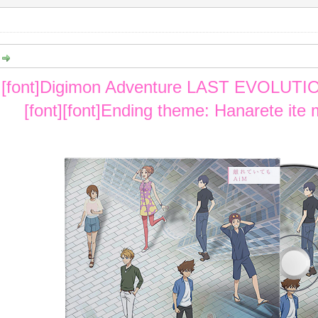
:
t][font]Digimon Adventure LAST EVOLUTION 
[font][font]Ending theme: Hanarete ite mo