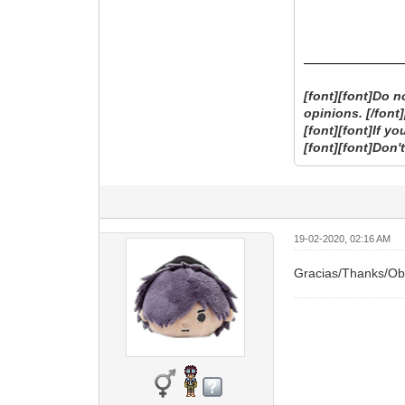
[font][font]Do n
opinions. [/font]
[font][font]If y
[font][font]Don't
19-02-2020, 02:16 AM
Gracias/Thanks/Ob