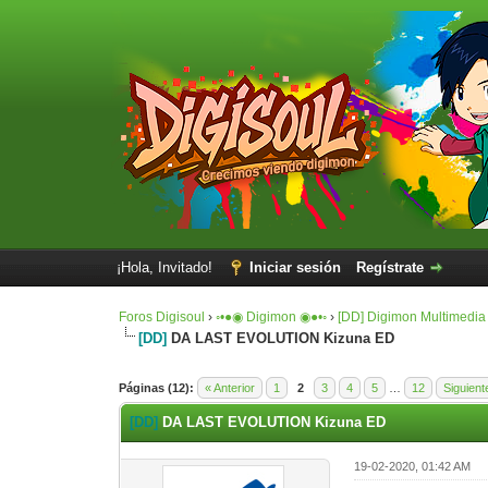
¡Hola, Invitado!
Iniciar sesión
Regístrate
Foros Digisoul
›
◦•●◉ Digimon ◉●•◦
›
[DD] Digimon Multimedia
[DD]
DA LAST EVOLUTION Kizuna ED
2 voto(s) - 4 Media
1
2
3
4
5
Páginas (12):
« Anterior
1
2
3
4
5
…
12
Siguient
[DD]
DA LAST EVOLUTION Kizuna ED
19-02-2020, 01:42 AM