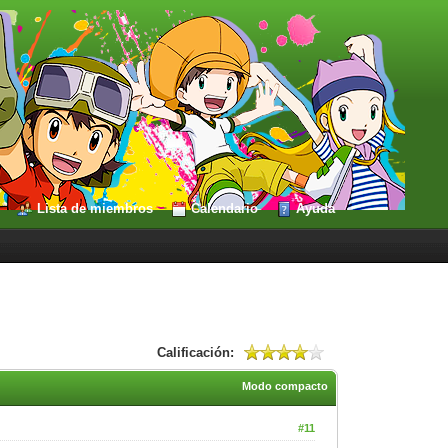
Lista de miembros
Calendario
Ayuda
Calificación:
Modo compacto
#11