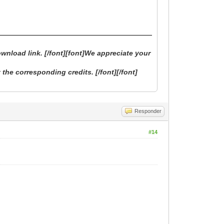
wnload link. [/font][font]We appreciate your
 the corresponding credits. [/font][/font]
Responder
#14