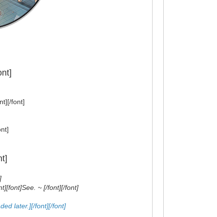
ont]
t][/font]
]
nt]
t]
]
[font]See. ~ [/font][/font]
ed later.][/font][/font]