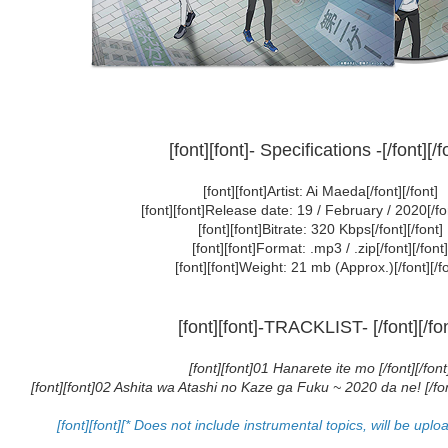
[font][font]- Specifications -[/font][/f
[font][font]Artist: Ai Maeda[/font][/font]
[font][font]Release date: 19 / February / 2020[/fon
[font][font]Bitrate: 320 Kbps[/font][/font]
[font][font]Format: .mp3 / .zip[/font][/font
[font][font]Weight: 21 mb (Approx.)[/font][/fo
[font][font]-TRACKLIST- [/font][/fon
[font][font]01 Hanarete ite mo [/font][/font
[font][font]02 Ashita wa Atashi no Kaze ga Fuku ~ 2020 da ne! [/font]
[font][font][* Does not include instrumental topics, will be upload