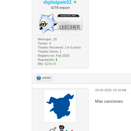
digitalgate02
02TB enjoyer
Mensajes: 20
Temas: 4
Thanks Received:
1
in 0 posts
Thanks Given: 1
Registro en: Feb 2020
Reputación:
1
Bits:
$258.46
WWW
19-02-2020, 02:16 AM
Más canciones