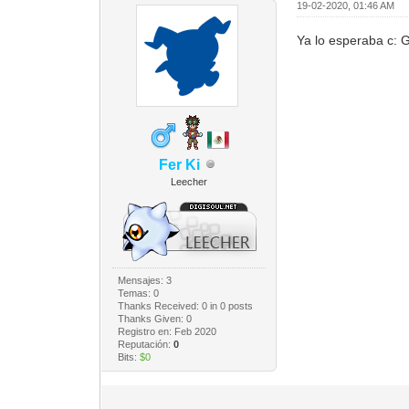
19-02-2020, 01:46 AM
Ya lo esperaba c: G
Fer Ki
Leecher
Mensajes: 3
Temas: 0
Thanks Received:
0
in 0 posts
Thanks Given: 0
Registro en: Feb 2020
Reputación:
0
Bits:
$0