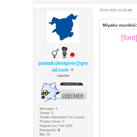
19-02-2020, 01:50 AM
Miyako escribió
[fon
pawatt.designer@gm
ail.com
Leecher
Mensajes: 3
Temas: 0
Thanks Received:
0
in 0 posts
Thanks Given: 0
Registro en: Feb 2020
Reputación:
0
Bits:
$0