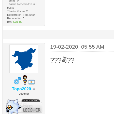
Temas: 0
Thanks Received:
0
in 0
posts
Thanks Given: 2
Registro en: Feb 2020
Reputación:
0
Bits:
$70.15
19-02-2020, 05:55 AM
???✌️??
Topo2020
Leecher