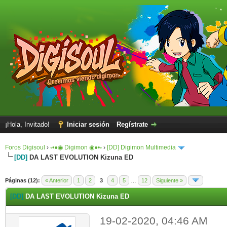
¡Hola, Invitado!
Iniciar sesión
Regístrate
Foros Digisoul
›
◦•●◉ Digimon ◉●•◦
›
[DD] Digimon Multimedia
[DD]
DA LAST EVOLUTION Kizuna ED
Páginas (12):
« Anterior
1
2
3
4
5
…
12
Siguiente »
[DD]
DA LAST EVOLUTION Kizuna ED
19-02-2020, 04:46 AM