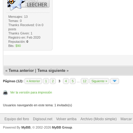
Mensajes: 13
Temas: 0
Thanks Received:
0
in 0
posts
Thanks Given: 1
Registro en: Feb 2020
Reputación:
0
Bits:
$90
«
Tema anterior
|
Tema siguiente
»
Páginas (12):
« Anterior
1
2
3
4
5
…
12
Siguiente »
Ver la versión para impresión
Usuarios navegando en este tema: 1 invitado(s)
Equipo del foro
Digisoul.net
Volver arriba
Archivo (Modo simple)
Marcar 
Powered By
MyBB
, © 2002-2026
MyBB Group
.