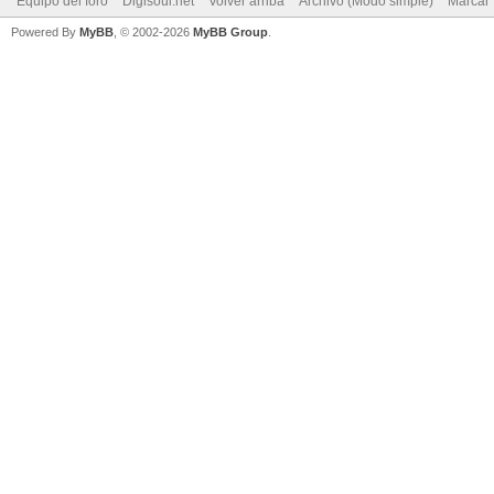
Equipo del foro
Digisoul.net
Volver arriba
Archivo (Modo simple)
Marcar 
Powered By
MyBB
, © 2002-2026
MyBB Group
.