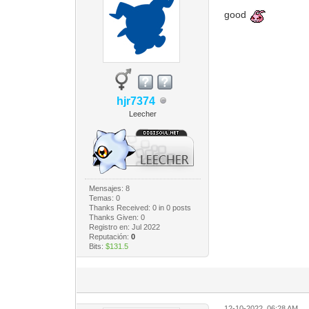
good
hjr7374
Leecher
Mensajes: 8
Temas: 0
Thanks Received:
0
in 0 posts
Thanks Given: 0
Registro en: Jul 2022
Reputación:
0
Bits:
$131.5
12-10-2022, 06:28 AM