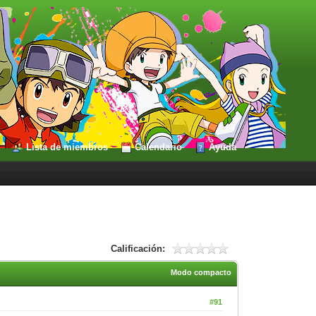
Lista de miembros
Calendario
Ayuda
Calificación:
Modo compacto
#91