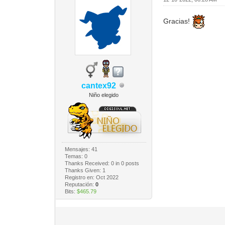
Gracias!
cantex92
Niño elegido
Mensajes: 41
Temas: 0
Thanks Received:
0
in 0 posts
Thanks Given: 1
Registro en: Oct 2022
Reputación:
0
Bits:
$465.79