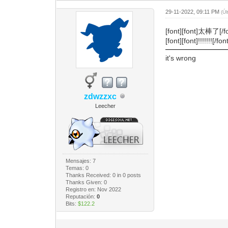
29-11-2022, 09:11 PM
(Ú
[font][font]太棒了[/fo
[font][font]!!!!!!![/fon
it's wrong
zdwzzxc
Leecher
Mensajes: 7
Temas: 0
Thanks Received:
0
in 0 posts
Thanks Given: 0
Registro en: Nov 2022
Reputación:
0
Bits:
$122.2