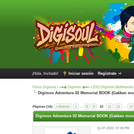
¡Hola, Invitado!
Iniciar sesión
Regístrate
Foros Digisoul
›
◦•●◉ Digimon ◉●•◦
›
[DD] Digimon Multimedia
Digimon Adventure 02 Memorial BOOK (Gakken moo
0 voto(s) - 0 Media
1
2
3
4
5
Páginas (14):
« Anterior
1
…
8
9
10
11
12
…
14
Digimon Adventure 02 Memorial BOOK (Gakken mook
11-07-2022, 07:30 PM