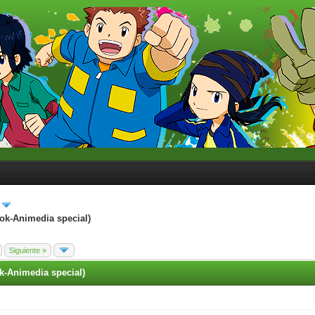
k-Animedia special)
Siguiente »
-Animedia special)