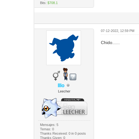
Bits:
$708.1
07-12-2022, 12:59 PM
Chido......
Illo
Leecher
Mensajes: 5
Temas: 0
Thanks Received:
0
in 0 posts
Thanks Given: 0