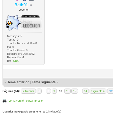
Beth01
Leecher
Mensajes: 5
Temas: 0
Thanks Received:
0
in 0
posts
Thanks Given: 0
Registro en: Dec 2022
Reputación:
0
Bits:
$100
«
Tema anterior
|
Tema siguiente
»
Páginas (14):
« Anterior
1
…
8
9
10
11
12
…
14
Siguiente »
Ver la versión para impresión
Usuarios navegando en este tema: 1 invitado(s)