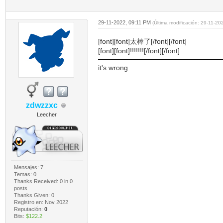
29-11-2022, 09:11 PM
(Última modificación: 29-11-2
[font][font]太棒了[/font][/font]
[font][font]!!!!!!![/font][/font]
it's wrong
zdwzzxc
Leecher
Mensajes: 7
Temas: 0
Thanks Received:
0
in 0
posts
Thanks Given: 0
Registro en: Nov 2022
Reputación:
0
Bits:
$122.2