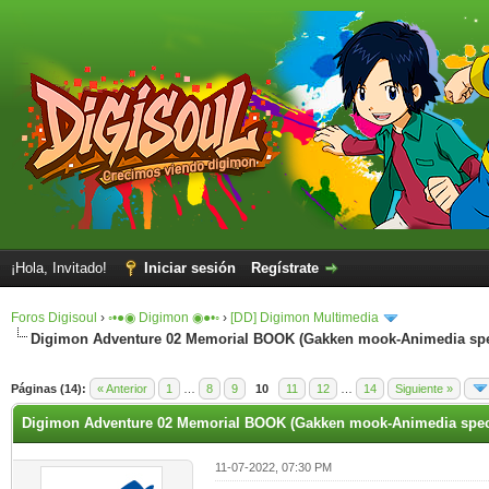
¡Hola, Invitado!
Iniciar sesión
Regístrate
Foros Digisoul
›
◦•●◉ Digimon ◉●•◦
›
[DD] Digimon Multimedia
Digimon Adventure 02 Memorial BOOK (Gakken mook-Animedia spe
Páginas (14):
« Anterior
1
…
8
9
10
11
12
…
14
Siguiente »
Digimon Adventure 02 Memorial BOOK (Gakken mook-Animedia spec
11-07-2022, 07:30 PM