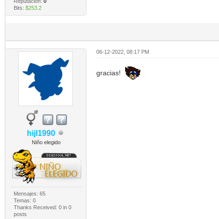
Reputación:
0
Bits:
$253.2
06-12-2022, 08:17 PM
gracias!
hijl1990
Niño elegido
Mensajes: 65
Temas: 0
Thanks Received:
0
in 0
posts