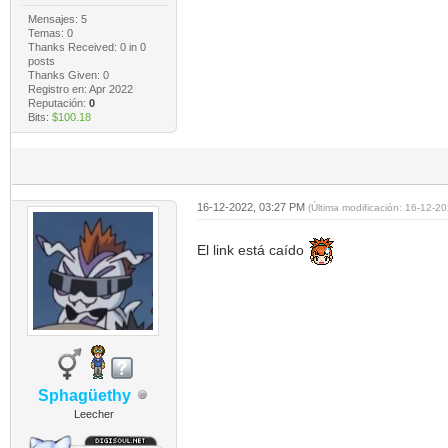
Mensajes: 5
Temas: 0
Thanks Received:
0
in 0
posts
Thanks Given: 0
Registro en: Apr 2022
Reputación:
0
Bits:
$100.18
16-12-2022, 03:27 PM
(Última modificación: 16-12-
El link está caído
Sphagüethy
Leecher