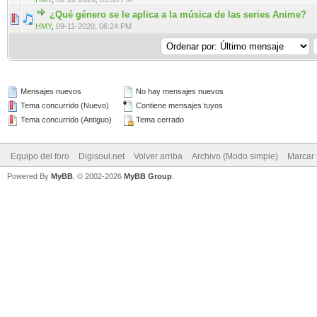
¿Qué género se le aplica a la música de las series Anime?
0 voto(s) - Media 0 de 5
1
2
3
4
5
HMY
,
09-11-2020, 06:24 PM
Mensajes nuevos
No hay mensajes nuevos
Tema concurrido (Nuevo)
Contiene mensajes tuyos
Tema concurrido (Antiguo)
Tema cerrado
Equipo del foro
Digisoul.net
Volver arriba
Archivo (Modo simple)
Marcar 
Powered By
MyBB
, © 2002-2026
MyBB Group
.