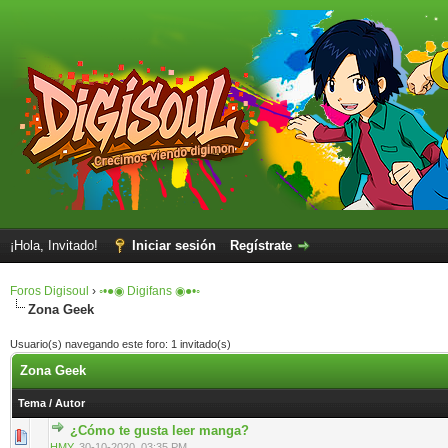
¡Hola, Invitado!
Iniciar sesión
Regístrate
Foros Digisoul
›
◦•●◉ Digifans ◉●•◦
Zona Geek
Usuario(s) navegando este foro: 1 invitado(s)
Zona Geek
Tema
/
Autor
¿Cómo te gusta leer manga?
0 voto(s) - Media 0 de 5
1
2
3
4
5
HMY
,
30-10-2020, 03:35 PM