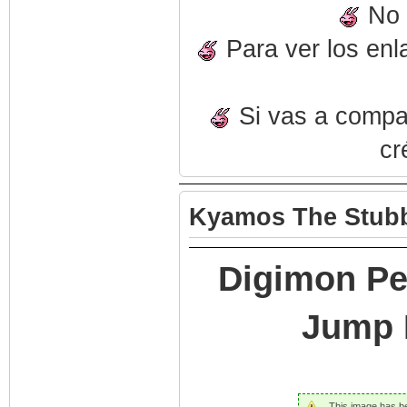
No o
Para ver los enl
Si vas a compart
cr
Kyamos The Stubb
Digimon Pe
Jump B
This image has bee