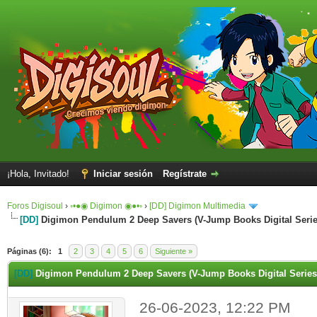
¡Hola, Invitado!
Iniciar sesión
Regístrate
Foros Digisoul
›
◦•●◉ Digimon ◉●•◦
›
[DD] Digimon Multimedia
[DD]
Digimon Pendulum 2 Deep Savers (V-Jump Books Digital Serie
Páginas (6):
1
2
3
4
5
6
Siguiente »
[DD]
Digimon Pendulum 2 Deep Savers (V-Jump Books Digital Series
26-06-2023, 12:22 PM