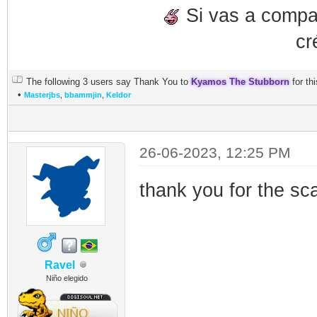
Si vas a compart
cr
The following 3 users say Thank You to
Kyamos The Stubborn
for thi
•
Masterjbs
,
bbammjin
,
Keldor
26-06-2023, 12:25 PM
thank you for the sc
Ravel
Niño elegido