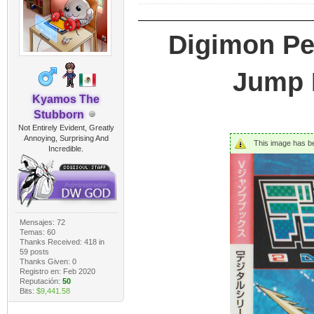
Digimon Pe
Jump B
Kyamos The
Stubborn
Not Entirely Evident, Greatly
Annoying, Surprising And
This image has bee
Incredible.
Mensajes: 72
Temas: 60
Thanks Received:
418
in
59 posts
Thanks Given: 0
Registro en: Feb 2020
Reputación:
50
Bits:
$9,441.58