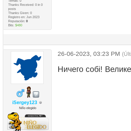
Temas: 0
Thanks Received:
0
in 0
posts
Thanks Given: 0
Registro en: Jun 2023
Reputación:
0
Bits:
$480
26-06-2023, 03:23 PM
(Úl
Ничего собі! Велике
iSergey123
Niño elegido