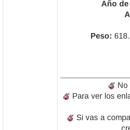
Año de 
A
Peso:
618.
No o
Para ver los enl
Si vas a compart
cr