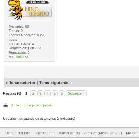
Mensajes: 68
Temas: 0
Thanks Received:
0
in 0
posts
Thanks Given: 0
Registro en: Feb 2020
Reputación:
0
Bits:
$550.65
«
Tema anterior
|
Tema siguiente
»
Páginas (6):
1
2
3
4
5
6
Siguiente »
Ver la versión para impresión
Usuarios navegando en este tema: 2 invitado(s)
Equipo del foro
Digisoul.net
Volver arriba
Archivo (Modo simple)
Marcar 