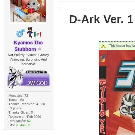
D-Ark Ver. 
Kyamos The
This image has bee
Stubborn
Not Entirely Evident, Greatly
Annoying, Surprising And
Incredible.
Mensajes: 72
Temas: 60
Thanks Received:
418
in
59 posts
Thanks Given: 0
Registro en: Feb 2020
Reputación:
50
Bits:
$9,441.58