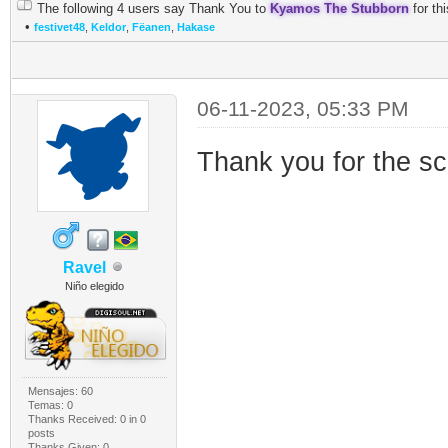
The following 4 users say Thank You to
Kyamos The Stubborn
for thi
•
festivet48
,
Keldor
,
Fëanen
,
Hakase
06-11-2023, 05:33 PM
Thank you for the sc
Ravel
Niño elegido
Mensajes: 60
Temas: 0
Thanks Received:
0
in 0
posts
Thanks Given: 0