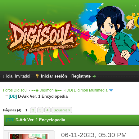
¡Hola, Invitado!
Iniciar sesión
Regístrate
Foros Digisoul
›
◦•●◉ Digimon ◉●•◦
›
[DD] Digimon Multimedia
[DD]
D-Ark Ver. 1 Encyclopedia
Páginas (4):
1
2
3
4
Siguiente »
[DD]
D-Ark Ver. 1 Encyclopedia
06-11-2023, 05:30 PM