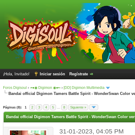
¡Hola, Invitado!
Iniciar sesión
Regístrate
Foros Digisoul
›
◦•●◉ Digimon ◉●•◦
›
[DD] Digimon Multimedia
Bandai official Digimon Tamers Battle Spirit - WonderSwan Color v
Páginas (8):
1
2
3
4
5
…
8
Siguiente »
Bandai official Digimon Tamers Battle Spirit - WonderSwan Color ve
31-01-2023, 04:05 PM