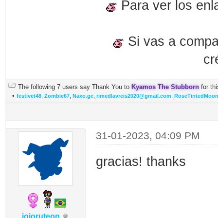
Para ver los enl
Si vas a compart
cr
The following 7 users say Thank You to
Kyamos The Stubborn
for thi
•
festivet48
,
Zombie67
,
Naxo.ge
,
rimedlavreis2020@gmail.com
,
RoseTintedMoo
31-01-2023, 04:09 PM
gracias! thanks
jojoruteon