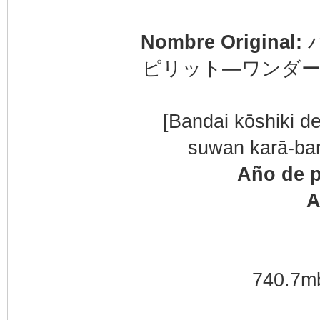
Nombre Original:
ピリット―ワンダー
[Bandai kōshiki d
suwan karā-ban
Año de p
A
740.7mb