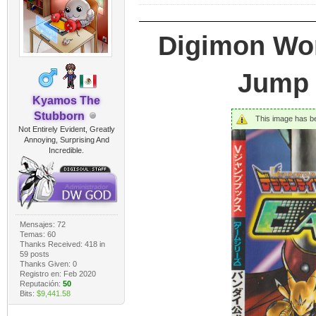
Digimon Worl
Jump 
Kyamos The
Stubborn
This image has bee
Not Entirely Evident, Greatly
Annoying, Surprising And
Incredible.
Mensajes: 72
Temas: 60
Thanks Received:
418
in
59 posts
Thanks Given: 0
Registro en: Feb 2020
Reputación:
50
Bits:
$9,441.58