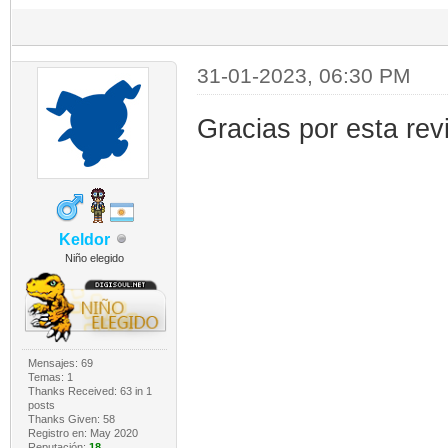
31-01-2023, 06:30 PM
Gracias por esta re
Keldor
Niño elegido
Mensajes: 69
Temas: 1
Thanks Received:
63
in 1
posts
Thanks Given: 58
Registro en: May 2020
Reputación:
18