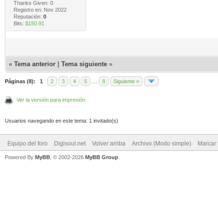
Thanks Given: 0
Registro en: Nov 2022
Reputación:
0
Bits:
$150.91
«
Tema anterior
|
Tema siguiente
»
Páginas (8):
1
2
3
4
5
…
8
Siguiente »
Ver la versión para impresión
Usuarios navegando en este tema: 1 invitado(s)
Equipo del foro
Digisoul.net
Volver arriba
Archivo (Modo simple)
Marcar 
Powered By
MyBB
, © 2002-2026
MyBB Group
.